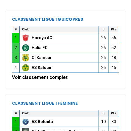
CLASSEMENT LIGUE 1 GUICOPRES
#
Club
J
Pts
1
Horoya AC
26
56
2
Hafia FC
26
52
3
CI Kamsar
26
48
4
AS Kaloum
26
45
Voir classement complet
CLASSEMENT LIGUE 1 FÉMININE
#
Club
J
Pts
1
AS Bolonta
10
30