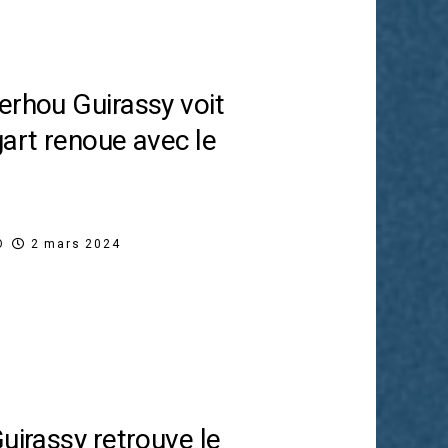
erhou Guirassy voit
gart renoue avec le
O
2 mars 2024
uirassy retrouve le