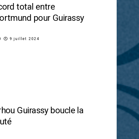
cord total entre
Dortmund pour Guirassy
O
9 juillet 2024
rhou Guirassy boucle la
uté