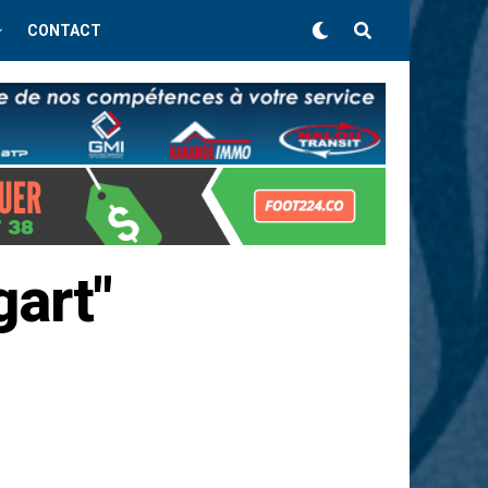
CONTACT
gart"