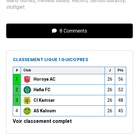
Mario Gomez
,
meilleur buteur
,
Record
,
Serhou Guirassy
,
stuttgart
8 Comments
CLASSEMENT LIGUE 1 GUICOPRES
#
Club
J
Pts
1
Horoya AC
26
56
2
Hafia FC
26
52
3
CI Kamsar
26
48
4
AS Kaloum
26
45
Voir classement complet