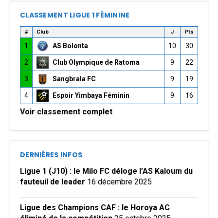
CLASSEMENT LIGUE 1 FÉMININE
#
Club
J
Pts
1
AS Bolonta
10
30
2
Club Olympique de Ratoma
9
22
3
Sangbrala FC
9
19
4
Espoir Yimbaya Féminin
9
16
Voir classement complet
DERNIÈRES INFOS
Ligue 1 (J10) : le Milo FC déloge l’AS Kaloum du
fauteuil de leader
16 décembre 2025
Ligue des Champions CAF : le Horoya AC