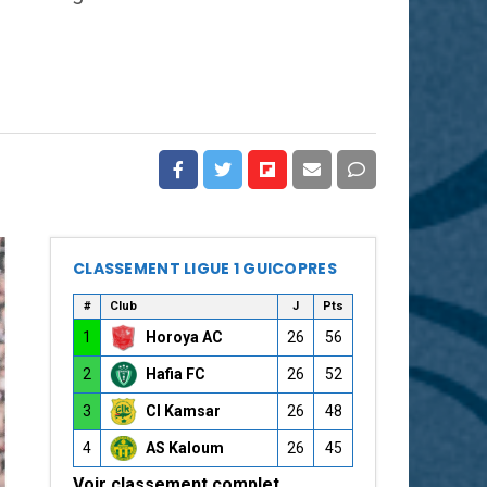
CLASSEMENT LIGUE 1 GUICOPRES
#
Club
J
Pts
1
Horoya AC
26
56
2
Hafia FC
26
52
3
CI Kamsar
26
48
4
AS Kaloum
26
45
Voir classement complet