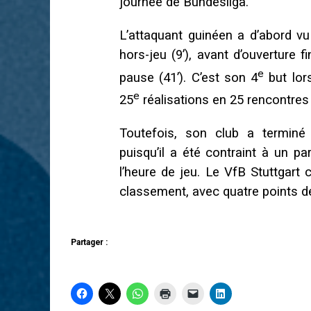
journée de Bundesliga.
L’attaquant guinéen a d’abord v
hors-jeu (9’), avant d’ouverture 
e
pause (41’). C’est son 4
but lor
e
25
réalisations en 25 rencontre
Toutefois, son club a terminé 
puisqu’il a été contraint à un pa
l’heure de jeu. Le VfB Stuttgar
classement, avec quatre points d
Partager :