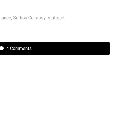
tance
,
Serhou Guirassy
,
stuttgart
4 Comments