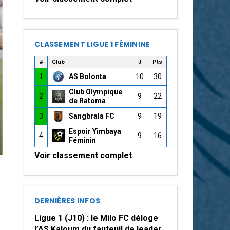
CLASSEMENT LIGUE 1 FÉMININE
#
Club
J
Pts
1
AS Bolonta
10
30
Club Olympique
2
9
22
de Ratoma
3
Sangbrala FC
9
19
Espoir Yimbaya
4
9
16
Féminin
Voir classement complet
DERNIÈRES INFOS
Ligue 1 (J10) : le Milo FC déloge
l’AS Kaloum du fauteuil de leader