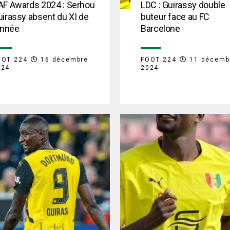
AF Awards 2024 : Serhou
LDC : Guirassy double
irassy absent du XI de
buteur face au FC
année
Barcelone
OOT 224
16 décembre
FOOT 224
11 décemb
024
2024