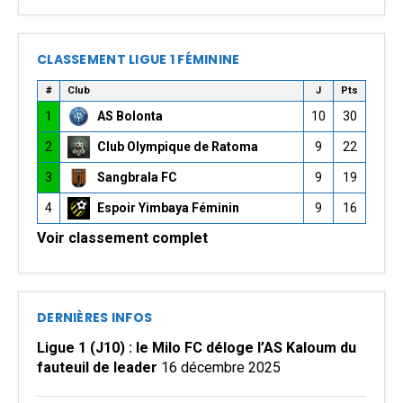
CLASSEMENT LIGUE 1 FÉMININE
#
Club
J
Pts
1
AS Bolonta
10
30
2
Club Olympique de Ratoma
9
22
3
Sangbrala FC
9
19
4
Espoir Yimbaya Féminin
9
16
Voir classement complet
DERNIÈRES INFOS
Ligue 1 (J10) : le Milo FC déloge l’AS Kaloum du
fauteuil de leader
16 décembre 2025