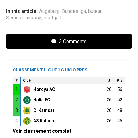
In this article:
Augsburg
,
Bundesliga
,
buteur
,
Serhou Guirassy
,
stuttgart
3 Comments
CLASSEMENT LIGUE 1 GUICOPRES
#
Club
J
Pts
1
Horoya AC
26
56
2
Hafia FC
26
52
3
CI Kamsar
26
48
4
AS Kaloum
26
45
Voir classement complet