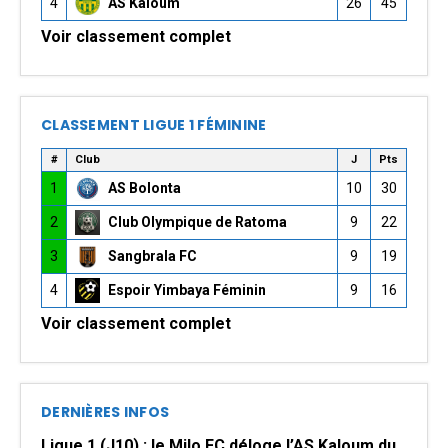
4
AS Kaloum
26
45
Voir classement complet
CLASSEMENT LIGUE 1 FÉMININE
#
Club
J
Pts
1
AS Bolonta
10
30
2
Club Olympique de Ratoma
9
22
3
Sangbrala FC
9
19
4
Espoir Yimbaya Féminin
9
16
Voir classement complet
DERNIÈRES INFOS
Ligue 1 (J10) : le Milo FC déloge l’AS Kaloum du