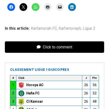
In this article:
Karfamoriah FC
,
Karfamoriayh
,
Ligue 2
Click to comment
CLASSEMENT LIGUE 1 GUICOPRES
#
Club
J
Pts
1
Horoya AC
26
56
2
Hafia FC
26
52
3
CI Kamsar
26
48