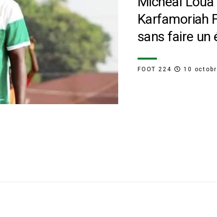
Micheal Loua 
Karfamoriah FC
sans faire un é
FOOT 224
10 octob