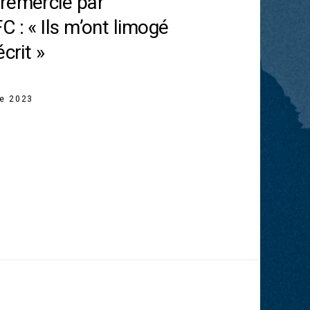
remercié par
 : « Ils m’ont limogé
crit »
re 2023