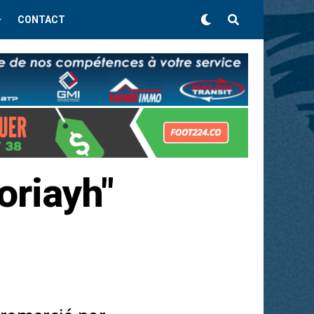
CONTACT
oriayh"