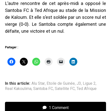
L’autre rencontre de cet après-midi a opposé le
Santoba FC à Ted Afrique au stade de la Mission
de Kaloum. Et elle s’est soldée par un score nul et
vierge (0-0). Le Santoba compte également une
défaite, une victoire et un nul.
Partager :
In this article:
Alu Star
,
Etoile de Guinée
,
J3
,
Ligue 2
,
Real Kakoulima
,
Santoba FC
,
Satellite FC
,
Ted Afrique
1 Comment