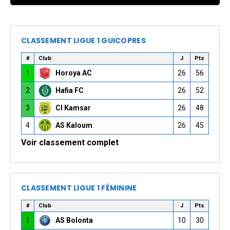
CLASSEMENT LIGUE 1 GUICOPRES
#
Club
J
Pts
1
Horoya AC
26
56
2
Hafia FC
26
52
3
CI Kamsar
26
48
4
AS Kaloum
26
45
Voir classement complet
CLASSEMENT LIGUE 1 FÉMININE
#
Club
J
Pts
1
AS Bolonta
10
30