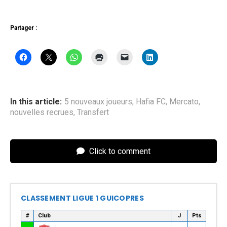
Partager :
In this article:
5 nouveaux joueurs
,
Hafia FC
,
Mercato
,
nouvelles recrues
,
Transfert
Click to comment
CLASSEMENT LIGUE 1 GUICOPRES
#
Club
J
Pts