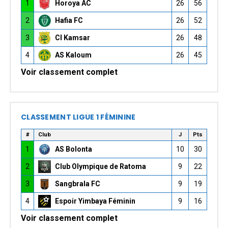
1
Horoya AC
26
56
2
Hafia FC
26
52
3
CI Kamsar
26
48
4
AS Kaloum
26
45
Voir classement complet
CLASSEMENT LIGUE 1 FÉMININE
#
Club
J
Pts
1
AS Bolonta
10
30
2
Club Olympique de Ratoma
9
22
3
Sangbrala FC
9
19
4
Espoir Yimbaya Féminin
9
16
Voir classement complet