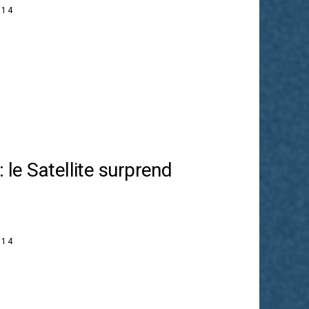
014
: le Satellite surprend
014