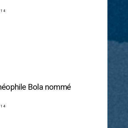
014
héophile Bola nommé
014