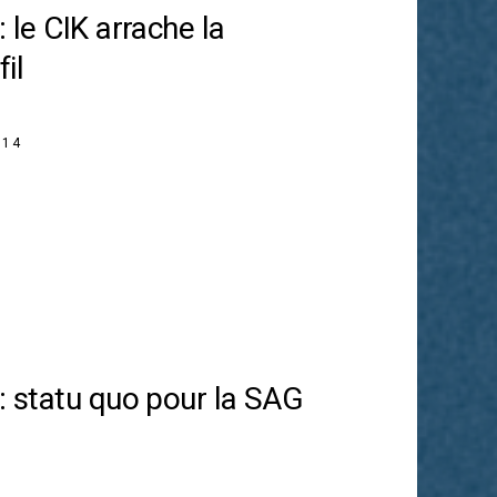
: le CIK arrache la
fil
014
 : statu quo pour la SAG