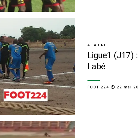
A LA UNE
Ligue1 (J17) 
Labé
FOOT 224
22 mai 2