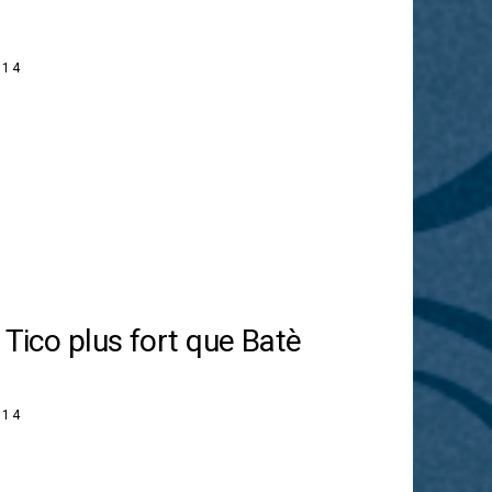
014
 Tico plus fort que Batè
014