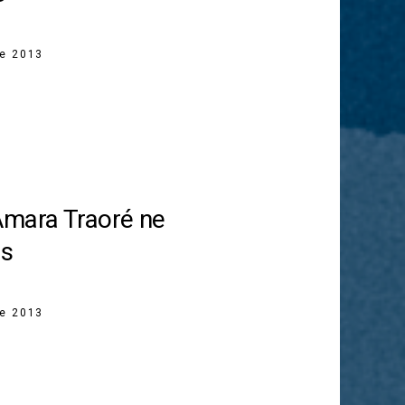
re 2013
Amara Traoré ne
as
re 2013