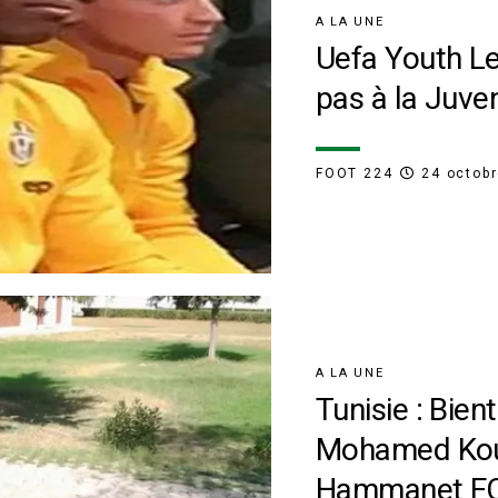
A LA UNE
Uefa Youth Le
pas à la Juve
FOOT 224
24 octob
A LA UNE
Tunisie : Bien
Mohamed Ko
Hammanet F