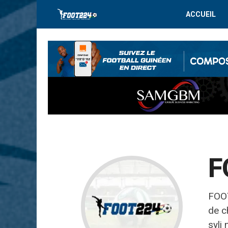
ACCUEIL
F
FOOT
de c
syli