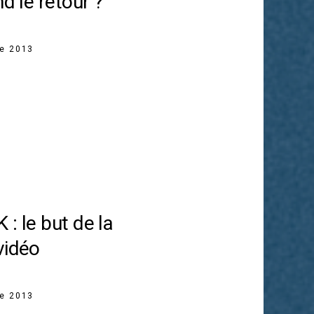
nd le retour ?
re 2013
: le but de la
vidéo
re 2013