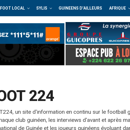
FOOT LOCAL
SYLIS
GUINEENS D’AILLEURS
AFRIQUE
OOT 224
224, un site d'information en continu sur le football 
haque club guinéen, les interviews d'avant et après matc
 national de Guinée et les joueurs guinéens évoluant d