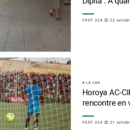
Dipita : A qua
FOOT 224
22 octob
A LA UNE
Horoya AC-CIK 
rencontre en 
FOOT 224
21 octob