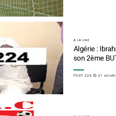
A LA UNE
Algérie : Ibra
son 2ème BUT
FOOT 224
21 octob