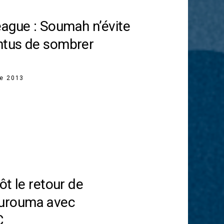
ague : Soumah n’évite
ntus de sombrer
re 2013
tôt le retour de
urouma avec
C