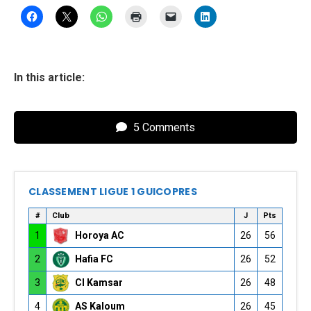
In this article:
5 Comments
CLASSEMENT LIGUE 1 GUICOPRES
#
Club
J
Pts
1
Horoya AC
26
56
2
Hafia FC
26
52
3
CI Kamsar
26
48
4
AS Kaloum
26
45