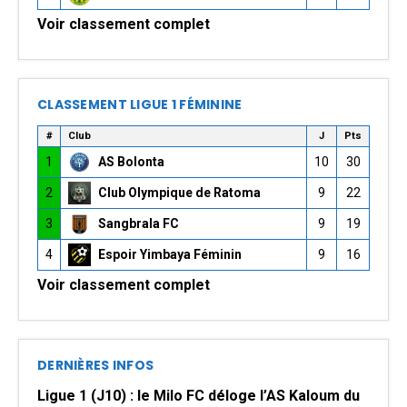
Voir classement complet
CLASSEMENT LIGUE 1 FÉMININE
#
Club
J
Pts
1
AS Bolonta
10
30
2
Club Olympique de Ratoma
9
22
3
Sangbrala FC
9
19
4
Espoir Yimbaya Féminin
9
16
Voir classement complet
DERNIÈRES INFOS
Ligue 1 (J10) : le Milo FC déloge l’AS Kaloum du