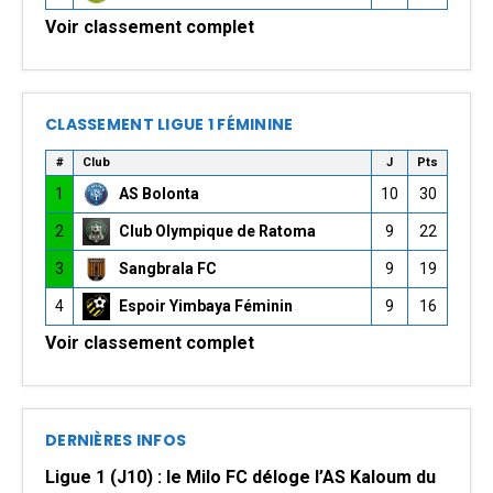
Voir classement complet
CLASSEMENT LIGUE 1 FÉMININE
#
Club
J
Pts
1
AS Bolonta
10
30
2
Club Olympique de Ratoma
9
22
3
Sangbrala FC
9
19
4
Espoir Yimbaya Féminin
9
16
Voir classement complet
DERNIÈRES INFOS
Ligue 1 (J10) : le Milo FC déloge l’AS Kaloum du