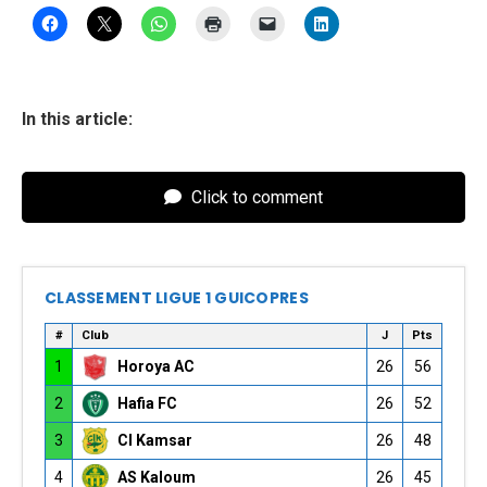
In this article:
Click to comment
CLASSEMENT LIGUE 1 GUICOPRES
#
Club
J
Pts
1
Horoya AC
26
56
2
Hafia FC
26
52
3
CI Kamsar
26
48
4
AS Kaloum
26
45