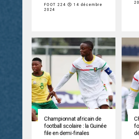
2
FOOT 224
14 décembre
2024
Championnat africain de
C
football scolaire : la Guinée
fo
file en demi-finales
d