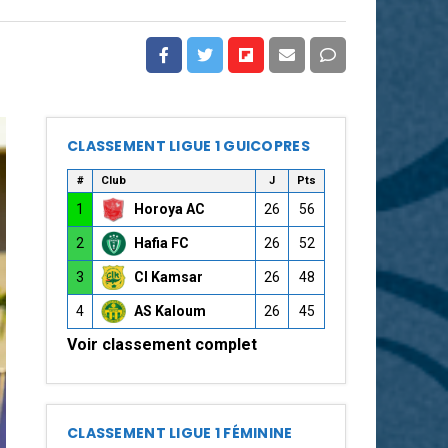
CLASSEMENT LIGUE 1 GUICOPRES
#
Club
J
Pts
1
Horoya AC
26
56
2
Hafia FC
26
52
3
CI Kamsar
26
48
4
AS Kaloum
26
45
Voir classement complet
CLASSEMENT LIGUE 1 FÉMININE