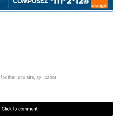
football scolaire
,
syli cadet
Click to comment