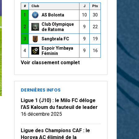
#
Club
J
Pts
1
AS Bolonta
10
30
Club Olympique
2
9
22
de Ratoma
3
Sangbrala FC
9
19
Espoir Yimbaya
4
9
16
Féminin
Voir classement complet
DERNIÈRES INFOS
Ligue 1 (J10) : le Milo FC déloge
l’AS Kaloum du fauteuil de leader
16 décembre 2025
Ligue des Champions CAF : le
Horoya AC éliminé de la