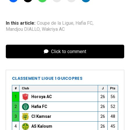
In this article:
Coupe de la Ligue
,
Hafia FC
,
Mandjou DIALLO
,
Wakriya AC
Click to comment
CLASSEMENT LIGUE 1 GUICOPRES
#
Club
J
Pts
1
Horoya AC
26
56
2
Hafia FC
26
52
3
CI Kamsar
26
48
4
AS Kaloum
26
45