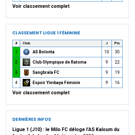
Voir classement complet
CLASSEMENT LIGUE 1 FÉMININE
#
Club
J
Pts
1
AS Bolonta
10
30
2
Club Olympique de Ratoma
9
22
3
Sangbrala FC
9
19
4
Espoir Yimbaya Féminin
9
16
Voir classement complet
DERNIÈRES INFOS
Ligue 1 (J10) : le Milo FC déloge l’AS Kaloum du