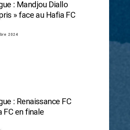
gue : Mandjou Diallo
pris » face au Hafia FC
bre 2024
igue : Renaissance FC
a FC en finale