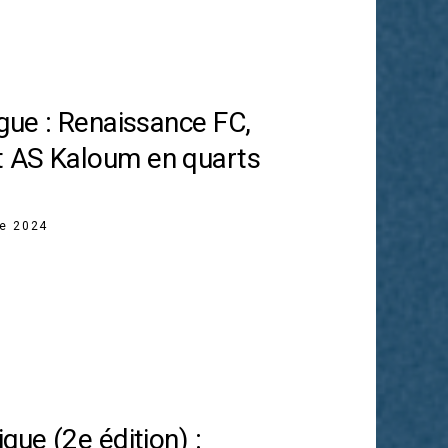
igue : Renaissance FC,
 AS Kaloum en quarts
re 2024
gue (2e édition) :