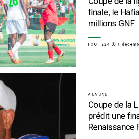
Coupe de la li
finale, le Ha
millions GNF
FOOT 224
1 décemb
A LA UNE
Coupe de la Li
prédit une fin
Renaissance 