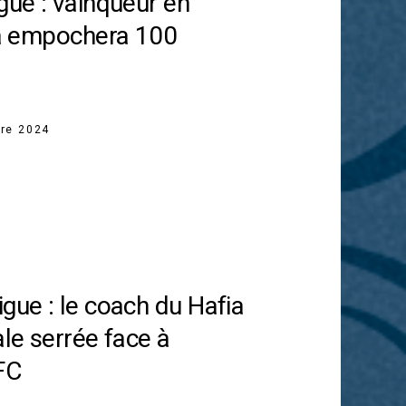
gue : vainqueur en
fia empochera 100
re 2024
gue : le coach du Hafia
ale serrée face à
FC