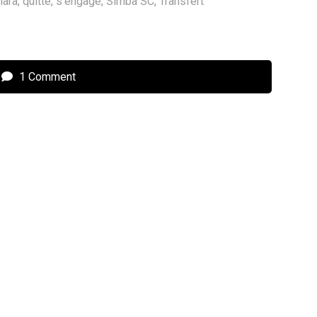
ara
,
quitte
,
s'engage
,
Simba SC
,
Transfert
1 Comment