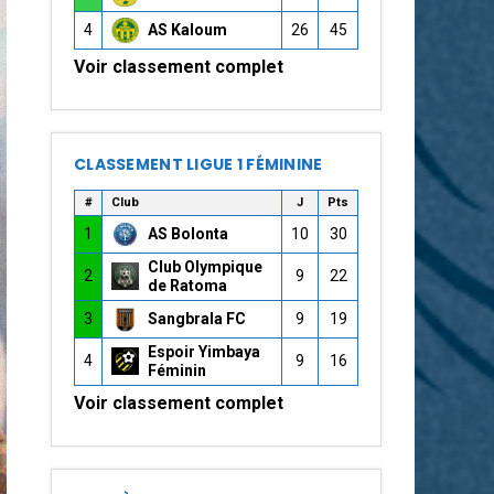
4
AS Kaloum
26
45
Voir classement complet
CLASSEMENT LIGUE 1 FÉMININE
#
Club
J
Pts
1
AS Bolonta
10
30
Club Olympique
2
9
22
de Ratoma
3
Sangbrala FC
9
19
Espoir Yimbaya
4
9
16
Féminin
Voir classement complet