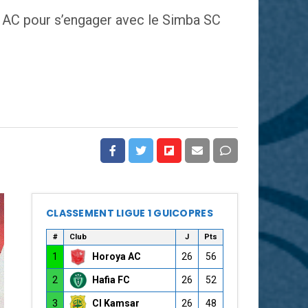
a AC pour s’engager avec le Simba SC
CLASSEMENT LIGUE 1 GUICOPRES
#
Club
J
Pts
1
Horoya AC
26
56
2
Hafia FC
26
52
3
CI Kamsar
26
48