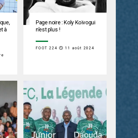
ïque,
Page noire : Koly Koïvogui
t à
n’est plus !
FOOT 224
11 août 2024
re