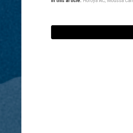
In this article:
Horoya AC
,
Moussa Cam