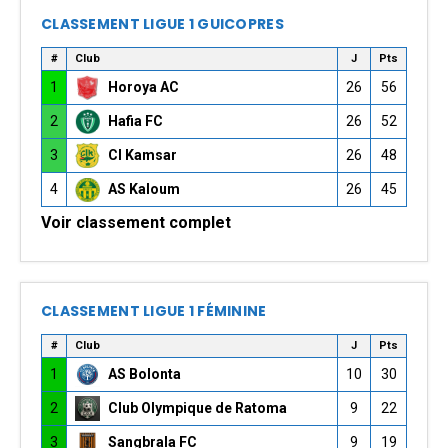
CLASSEMENT LIGUE 1 GUICOPRES
#
Club
J
Pts
1
Horoya AC
26
56
2
Hafia FC
26
52
3
CI Kamsar
26
48
4
AS Kaloum
26
45
Voir classement complet
CLASSEMENT LIGUE 1 FÉMININE
#
Club
J
Pts
1
AS Bolonta
10
30
2
Club Olympique de Ratoma
9
22
3
Sangbrala FC
9
19