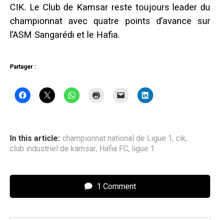
CIK. Le Club de Kamsar reste toujours leader du
championnat avec quatre points d’avance sur
l’ASM Sangarédi et le Hafia.
Partager :
In this article:
championnat national de Ligue 1
,
cik
,
club industriel de kamsar
,
Hafia FC
,
ligue 1
1 Comment