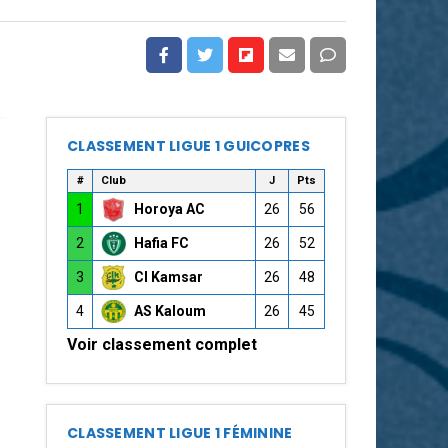
CLASSEMENT LIGUE 1 GUICOPRES
#
Club
J
Pts
1
Horoya AC
26
56
2
Hafia FC
26
52
3
CI Kamsar
26
48
4
AS Kaloum
26
45
Voir classement complet
CLASSEMENT LIGUE 1 FÉMININE