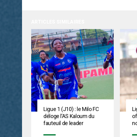
ARTICLES SIMILAIRES
Ligue 1 (J10) : le Milo FC
Li
déloge l’AS Kaloum du
of
fauteuil de leader
no