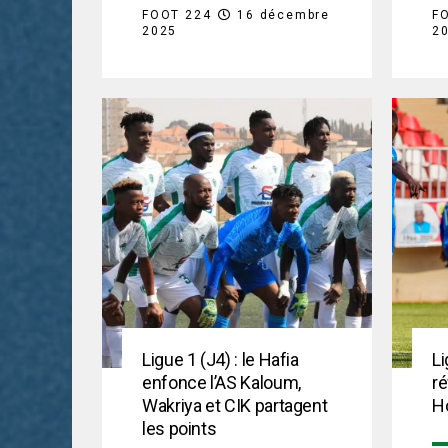
FOOT 224
16 décembre
F
2025
2
Ligue 1 (J4) : le Hafia
Li
enfonce l’AS Kaloum,
ré
Wakriya et CIK partagent
H
les points