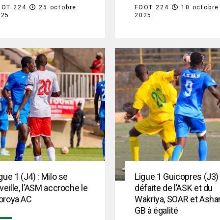
OOT 224
25 octobre
FOOT 224
10 octobre
025
2025
gue 1 (J4) : Milo se
Ligue 1 Guicopres (J3) 
veille, l’ASM accroche le
défaite de l’ASK et du
oroya AC
Wakriya, SOAR et Ashan
GB à égalité