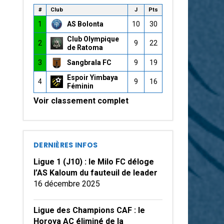
#
Club
J
Pts
1
AS Bolonta
10
30
Club Olympique
2
9
22
de Ratoma
3
Sangbrala FC
9
19
Espoir Yimbaya
4
9
16
Féminin
Voir classement complet
DERNIÈRES INFOS
Ligue 1 (J10) : le Milo FC déloge
l’AS Kaloum du fauteuil de leader
16 décembre 2025
Ligue des Champions CAF : le
Horoya AC éliminé de la