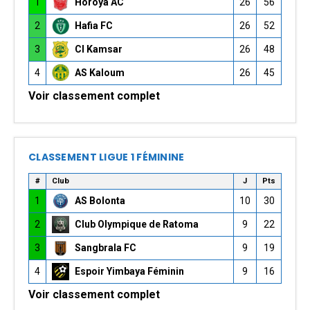
1
Horoya AC
26
56
2
Hafia FC
26
52
3
CI Kamsar
26
48
4
AS Kaloum
26
45
Voir classement complet
CLASSEMENT LIGUE 1 FÉMININE
#
Club
J
Pts
1
AS Bolonta
10
30
2
Club Olympique de Ratoma
9
22
3
Sangbrala FC
9
19
4
Espoir Yimbaya Féminin
9
16
Voir classement complet