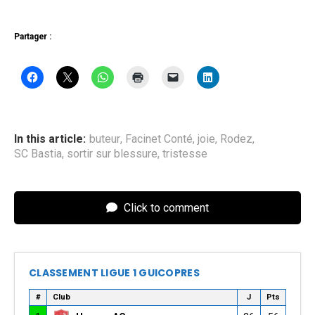
Partager :
In this article:
buteur
,
Facinet Conté
,
joie
,
Rodez
,
SC Bastia
,
sortir sur blessure
,
tristesse
Click to comment
CLASSEMENT LIGUE 1 GUICOPRES
#
Club
J
Pts