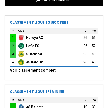
Click to comment
CLASSEMENT LIGUE 1 GUICOPRES
#
Club
J
Pts
1
Horoya AC
26
56
2
Hafia FC
26
52
3
CI Kamsar
26
48
4
AS Kaloum
26
45
Voir classement complet
CLASSEMENT LIGUE 1 FÉMININE
#
Club
J
Pts
1
AS Bolonta
10
30