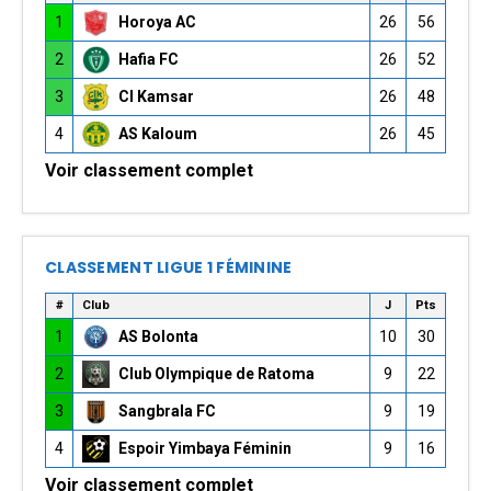
1
Horoya AC
26
56
2
Hafia FC
26
52
3
CI Kamsar
26
48
4
AS Kaloum
26
45
Voir classement complet
CLASSEMENT LIGUE 1 FÉMININE
#
Club
J
Pts
1
AS Bolonta
10
30
2
Club Olympique de Ratoma
9
22
3
Sangbrala FC
9
19
4
Espoir Yimbaya Féminin
9
16
Voir classement complet