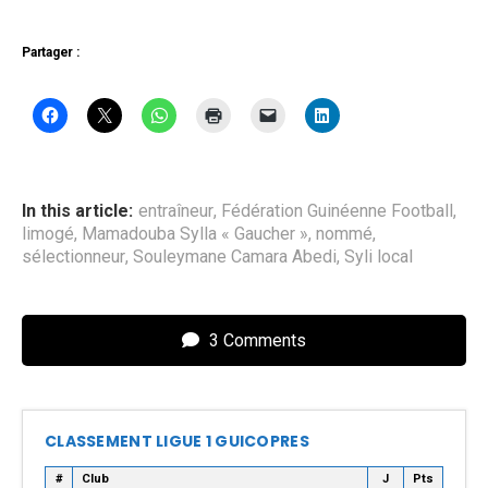
Partager :
In this article:
entraîneur
,
Fédération Guinéenne Football
,
limogé
,
Mamadouba Sylla « Gaucher »
,
nommé
,
sélectionneur
,
Souleymane Camara Abedi
,
Syli local
3 Comments
CLASSEMENT LIGUE 1 GUICOPRES
#
Club
J
Pts