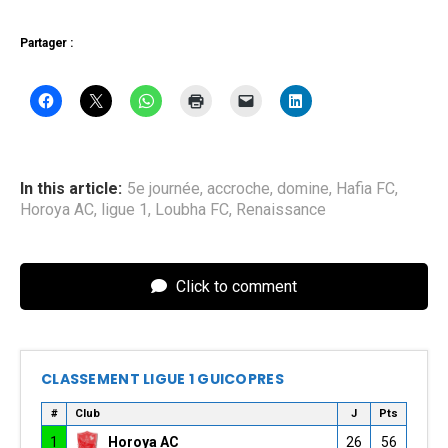
Partager :
In this article:
5e journée
,
accroche
,
domine
,
Hafia FC
,
Horoya AC
,
ligue 1
,
Loubha FC
,
Renaissance
Click to comment
CLASSEMENT LIGUE 1 GUICOPRES
#
Club
J
Pts
1
Horoya AC
26
56