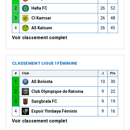
2
Hafia FC
26
52
3
CI Kamsar
26
48
4
AS Kaloum
26
45
Voir classement complet
CLASSEMENT LIGUE 1 FÉMININE
#
Club
J
Pts
1
AS Bolonta
10
30
2
Club Olympique de Ratoma
9
22
3
Sangbrala FC
9
19
4
Espoir Yimbaya Féminin
9
16
Voir classement complet