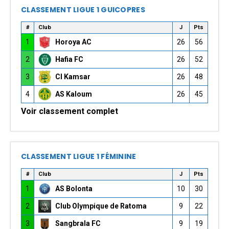
CLASSEMENT LIGUE 1 GUICOPRES
#
Club
J
Pts
1
Horoya AC
26
56
2
Hafia FC
26
52
3
CI Kamsar
26
48
4
AS Kaloum
26
45
Voir classement complet
CLASSEMENT LIGUE 1 FÉMININE
#
Club
J
Pts
1
AS Bolonta
10
30
2
Club Olympique de Ratoma
9
22
3
Sangbrala FC
9
19