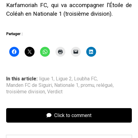
Karfamoriah FC, qui va accompagner l’Étoile de
Coléah en Nationale 1 (troisième division).
Partager :
In this article:
ligue 1
,
Ligue 2
,
Loubha FC
,
Manden FC de Siguiri
,
Nationale 1
,
promu
,
relégué
,
troisième division
,
Verdict
Click to comment