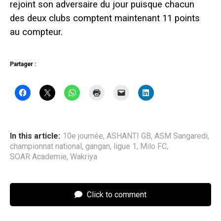
rejoint son adversaire du jour puisque chacun
des deux clubs comptent maintenant 11 points
au compteur.
Partager :
In this article:
10e journée
,
ASHANTI GB
,
ASM Sangaredi
,
championnat national
,
gangan
,
ligue 1
,
Milo FC
,
SOAR Academie
,
Wakriya
Click to comment