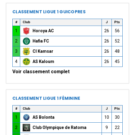
CLASSEMENT LIGUE 1 GUICOPRES
#
Club
J
Pts
1
Horoya AC
26
56
2
Hafia FC
26
52
3
CI Kamsar
26
48
4
AS Kaloum
26
45
Voir classement complet
CLASSEMENT LIGUE 1 FÉMININE
#
Club
J
Pts
1
AS Bolonta
10
30
2
Club Olympique de Ratoma
9
22