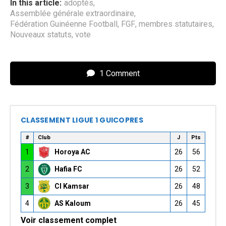
In this article:
adoptés
,
Assemblée générale extraordinaire
,
Fédération Guinéenne Football
,
FGF
,
membres statutaires
,
Nouveaux statuts
,
vote
1 Comment
CLASSEMENT LIGUE 1 GUICOPRES
#
Club
J
Pts
1
Horoya AC
26
56
2
Hafia FC
26
52
3
CI Kamsar
26
48
4
AS Kaloum
26
45
Voir classement complet