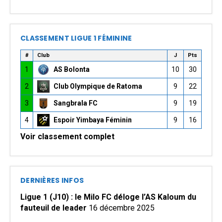
CLASSEMENT LIGUE 1 FÉMININE
#
Club
J
Pts
1
AS Bolonta
10
30
2
Club Olympique de Ratoma
9
22
3
Sangbrala FC
9
19
4
Espoir Yimbaya Féminin
9
16
Voir classement complet
DERNIÈRES INFOS
Ligue 1 (J10) : le Milo FC déloge l’AS Kaloum du
fauteuil de leader
16 décembre 2025