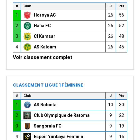
#
Club
J
Pts
1
Horoya AC
26
56
2
Hafia FC
26
52
3
CI Kamsar
26
48
4
AS Kaloum
26
45
Voir classement complet
CLASSEMENT LIGUE 1 FÉMININE
#
Club
J
Pts
1
AS Bolonta
10
30
2
Club Olympique de Ratoma
9
22
3
Sangbrala FC
9
19
4
Espoir Yimbaya Féminin
9
16