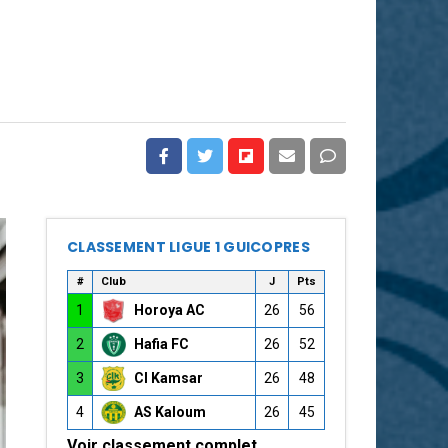
CLASSEMENT LIGUE 1 GUICOPRES
#
Club
J
Pts
1
Horoya AC
26
56
2
Hafia FC
26
52
3
CI Kamsar
26
48
4
AS Kaloum
26
45
Voir classement complet