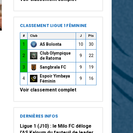
CLASSEMENT LIGUE 1 FÉMININE
#
Club
J
Pts
1
AS Bolonta
10
30
Club Olympique
2
9
22
de Ratoma
3
Sangbrala FC
9
19
Espoir Yimbaya
4
9
16
Féminin
Voir classement complet
DERNIÈRES INFOS
Ligue 1 (J10) : le Milo FC déloge
l’AS Kaloum du fauteuil de leader