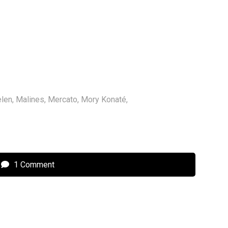
len
,
Malines
,
Mercato
,
Mory Konaté
,
1 Comment