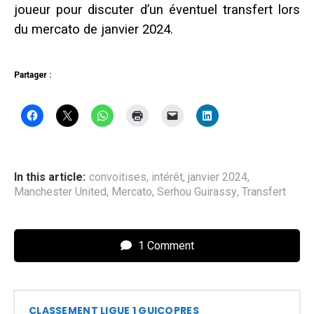
joueur pour discuter d’un éventuel transfert lors
du mercato de janvier 2024.
Partager :
In this article:
convoitises
,
intérêt
,
janvier 2024
,
Manchester United
,
Mercato
,
Serhou Guirassy
,
Transfert
1 Comment
CLASSEMENT LIGUE 1 GUICOPRES