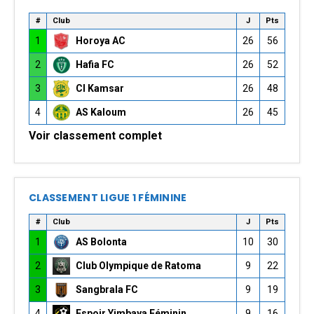
#
Club
J
Pts
1
Horoya AC
26
56
2
Hafia FC
26
52
3
CI Kamsar
26
48
4
AS Kaloum
26
45
Voir classement complet
CLASSEMENT LIGUE 1 FÉMININE
#
Club
J
Pts
1
AS Bolonta
10
30
2
Club Olympique de Ratoma
9
22
3
Sangbrala FC
9
19
4
Espoir Yimbaya Féminin
9
16