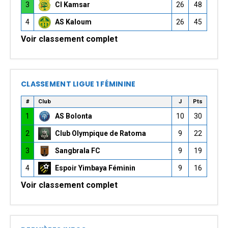
3
CI Kamsar
26
48
4
AS Kaloum
26
45
Voir classement complet
CLASSEMENT LIGUE 1 FÉMININE
#
Club
J
Pts
1
AS Bolonta
10
30
2
Club Olympique de Ratoma
9
22
3
Sangbrala FC
9
19
4
Espoir Yimbaya Féminin
9
16
Voir classement complet