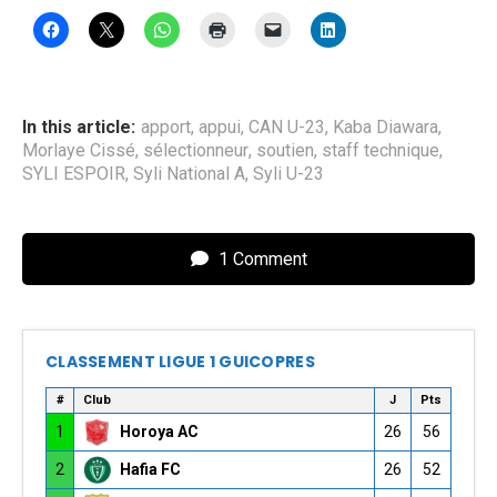
In this article:
apport
,
appui
,
CAN U-23
,
Kaba Diawara
,
Morlaye Cissé
,
sélectionneur
,
soutien
,
staff technique
,
SYLI ESPOIR
,
Syli National A
,
Syli U-23
1 Comment
CLASSEMENT LIGUE 1 GUICOPRES
#
Club
J
Pts
1
Horoya AC
26
56
2
Hafia FC
26
52