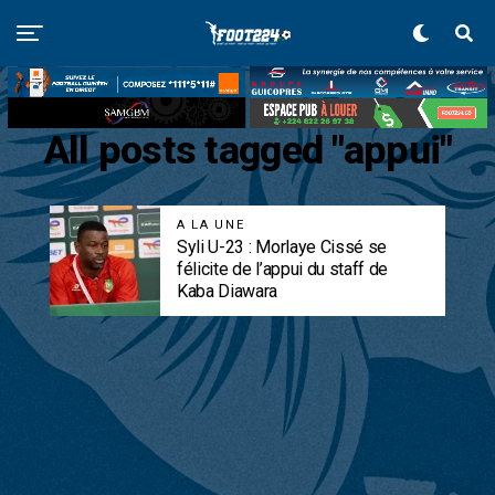
All posts tagged "appui"
A LA UNE
Syli U-23 : Morlaye Cissé se
félicite de l’appui du staff de
Kaba Diawara