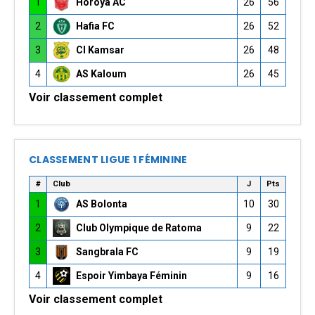
1
Horoya AC
26
56
2
Hafia FC
26
52
3
CI Kamsar
26
48
4
AS Kaloum
26
45
Voir classement complet
CLASSEMENT LIGUE 1 FÉMININE
#
Club
J
Pts
1
AS Bolonta
10
30
2
Club Olympique de Ratoma
9
22
3
Sangbrala FC
9
19
4
Espoir Yimbaya Féminin
9
16
Voir classement complet