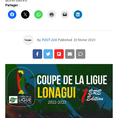
adversaires.
Partager :
By
FOOT 224
Published
20 février 2023