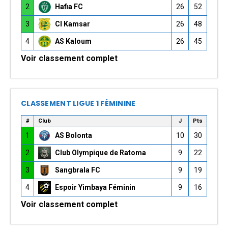
2
Hafia FC
26
52
3
CI Kamsar
26
48
4
AS Kaloum
26
45
Voir classement complet
CLASSEMENT LIGUE 1 FÉMININE
#
Club
J
Pts
1
AS Bolonta
10
30
2
Club Olympique de Ratoma
9
22
3
Sangbrala FC
9
19
4
Espoir Yimbaya Féminin
9
16
Voir classement complet