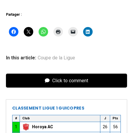
Partager :
In this article:
Coupe de la Ligue
Click to comment
CLASSEMENT LIGUE 1 GUICOPRES
#
Club
J
Pts
1
Horoya AC
26
56