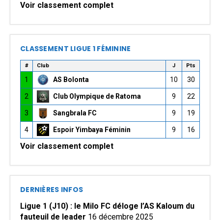
Voir classement complet
CLASSEMENT LIGUE 1 FÉMININE
#
Club
J
Pts
1
AS Bolonta
10
30
2
Club Olympique de Ratoma
9
22
3
Sangbrala FC
9
19
4
Espoir Yimbaya Féminin
9
16
Voir classement complet
DERNIÈRES INFOS
Ligue 1 (J10) : le Milo FC déloge l’AS Kaloum du
fauteuil de leader
16 décembre 2025