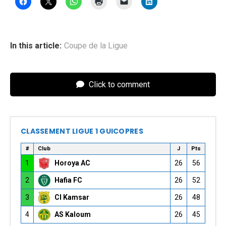
In this article:
Coupe de la Ligue
Click to comment
CLASSEMENT LIGUE 1 GUICOPRES
#
Club
J
Pts
1
Horoya AC
26
56
2
Hafia FC
26
52
3
CI Kamsar
26
48
4
AS Kaloum
26
45