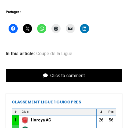
Partager :
In this article:
Coupe de la Ligue
Click to comment
CLASSEMENT LIGUE 1 GUICOPRES
#
Club
J
Pts
1
Horoya AC
26
56