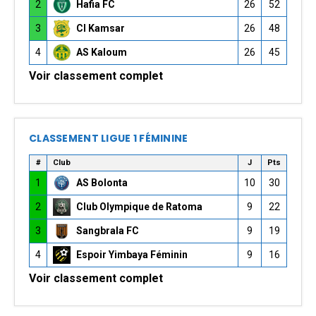
2
Hafia FC
26
52
3
CI Kamsar
26
48
4
AS Kaloum
26
45
Voir classement complet
CLASSEMENT LIGUE 1 FÉMININE
#
Club
J
Pts
1
AS Bolonta
10
30
2
Club Olympique de Ratoma
9
22
3
Sangbrala FC
9
19
4
Espoir Yimbaya Féminin
9
16
Voir classement complet