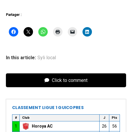
Partager :
In this article:
Syli local
Click to comment
CLASSEMENT LIGUE 1 GUICOPRES
#
Club
J
Pts
1
Horoya AC
26
56