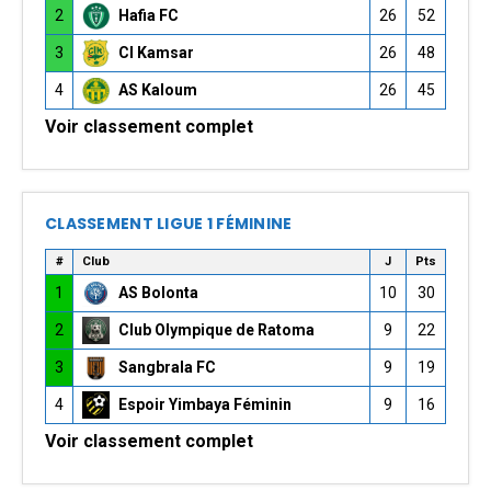
2
Hafia FC
26
52
3
CI Kamsar
26
48
4
AS Kaloum
26
45
Voir classement complet
CLASSEMENT LIGUE 1 FÉMININE
#
Club
J
Pts
1
AS Bolonta
10
30
2
Club Olympique de Ratoma
9
22
3
Sangbrala FC
9
19
4
Espoir Yimbaya Féminin
9
16
Voir classement complet