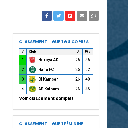
CLASSEMENT LIGUE 1 GUICOPRES
#
Club
J
Pts
1
Horoya AC
26
56
2
Hafia FC
26
52
3
CI Kamsar
26
48
4
AS Kaloum
26
45
Voir classement complet
CLASSEMENT LIGUE 1 FÉMININE