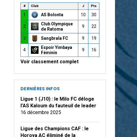
#
Club
J
Pts
1
AS Bolonta
10
30
Club Olympique
2
9
22
de Ratoma
3
Sangbrala FC
9
19
Espoir Yimbaya
4
9
16
Féminin
Voir classement complet
DERNIÈRES INFOS
Ligue 1 (J10) : le Milo FC déloge
l’AS Kaloum du fauteuil de leader
16 décembre 2025
Ligue des Champions CAF : le
Horoya AC éliminé de la