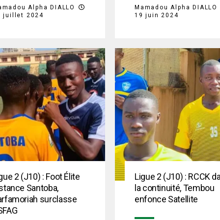
amadou Alpha DIALLO
Mamadou Alpha DIALLO
 juillet 2024
19 juin 2024
gue 2 (J10) : Foot Élite
Ligue 2 (J10) : RCCK d
stance Santoba,
la continuité, Tembou
arfamoriah surclasse
enfonce Satellite
SFAG