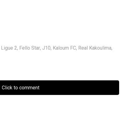
 Ligue 2
,
Fello Star
,
J10
,
Kaloum FC
,
Real Kakoulima
,
Click to comment