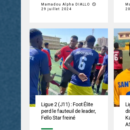
Mamadou Alpha DIALLO
M
29 juillet 2024
20
Ligue 2 (J11) : Foot Élite
Li
perd le fauteuil de leader,
di
Fello Star freiné
K
A