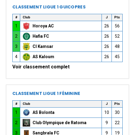
CLASSEMENT LIGUE 1 GUICOPRES
#
Club
J
Pts
1
Horoya AC
26
56
2
Hafia FC
26
52
3
CI Kamsar
26
48
4
AS Kaloum
26
45
Voir classement complet
CLASSEMENT LIGUE 1 FÉMININE
#
Club
J
Pts
1
AS Bolonta
10
30
2
Club Olympique de Ratoma
9
22
3
Sangbrala FC
9
19