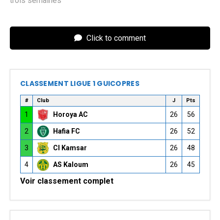
trois semaines
Click to comment
CLASSEMENT LIGUE 1 GUICOPRES
#
Club
J
Pts
1
Horoya AC
26
56
2
Hafia FC
26
52
3
CI Kamsar
26
48
4
AS Kaloum
26
45
Voir classement complet