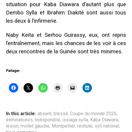
situation pour Kaba Diawara d’autant plus que
Dembo Sylla et Ibrahim Diakité sont aussi tous
les deux à l’infirmerie.
Naby Keïta et Serhou Guirassy, eux, ont repris
l’entraînement, mais les chances de les voir à ces
deux rencontres de la Guinée sont très minimes.
Partager :
In this article:
absent
,
blessé
,
Coupe du monde 2026
,
éliminatoires
,
indisponible
,
issiaga sylla
,
Kaba Diawara
,
lésion
,
mollet gauche
,
Montpellier
,
rechute
,
syli national
,