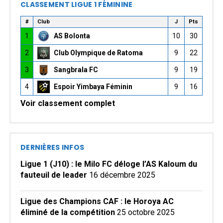
CLASSEMENT LIGUE 1 FÉMININE
#
Club
J
Pts
1
AS Bolonta
10
30
2
Club Olympique de Ratoma
9
22
3
Sangbrala FC
9
19
4
Espoir Yimbaya Féminin
9
16
Voir classement complet
DERNIÈRES INFOS
Ligue 1 (J10) : le Milo FC déloge l’AS Kaloum du
fauteuil de leader
16 décembre 2025
Ligue des Champions CAF : le Horoya AC
éliminé de la compétition
25 octobre 2025