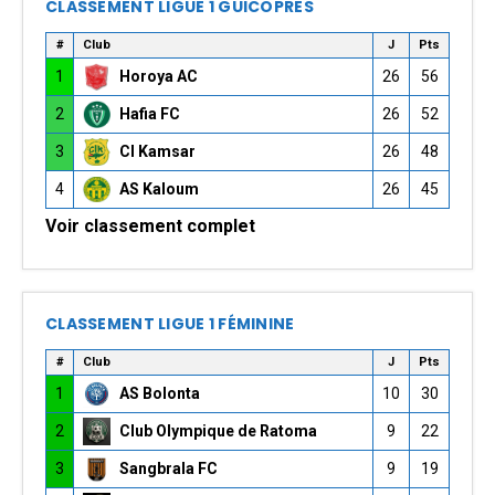
CLASSEMENT LIGUE 1 GUICOPRES
#
Club
J
Pts
1
Horoya AC
26
56
2
Hafia FC
26
52
3
CI Kamsar
26
48
4
AS Kaloum
26
45
Voir classement complet
CLASSEMENT LIGUE 1 FÉMININE
#
Club
J
Pts
1
AS Bolonta
10
30
2
Club Olympique de Ratoma
9
22
3
Sangbrala FC
9
19