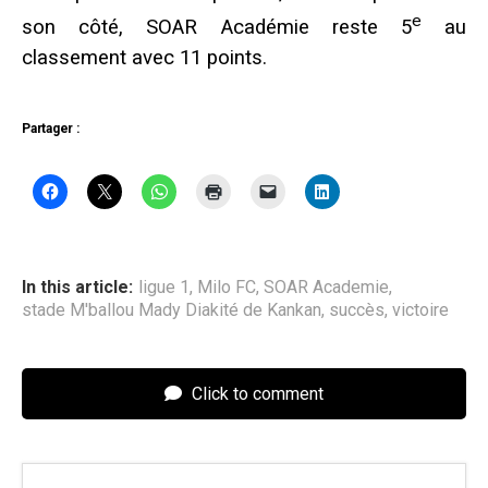
e
son côté, SOAR Académie reste 5
au
classement avec 11 points.
Partager :
In this article:
ligue 1
,
Milo FC
,
SOAR Academie
,
stade M'ballou Mady Diakité de Kankan
,
succès
,
victoire
Click to comment