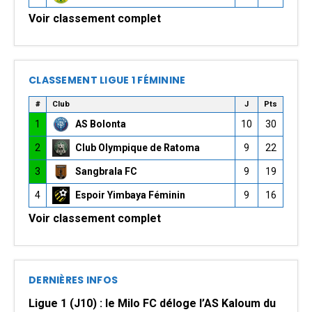
Voir classement complet
CLASSEMENT LIGUE 1 FÉMININE
#
Club
J
Pts
1
AS Bolonta
10
30
2
Club Olympique de Ratoma
9
22
3
Sangbrala FC
9
19
4
Espoir Yimbaya Féminin
9
16
Voir classement complet
DERNIÈRES INFOS
Ligue 1 (J10) : le Milo FC déloge l’AS Kaloum du