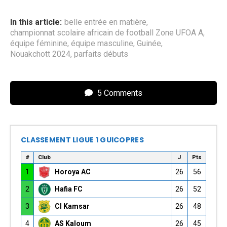
In this article:
belle entrée en matière
,
championnat scolaire africain de football Zone UFOA A
,
équipe féminine
,
équipe masculine
,
Guinée
,
Nouakchott 2024
,
parfaits débuts
5 Comments
CLASSEMENT LIGUE 1 GUICOPRES
#
Club
J
Pts
1
Horoya AC
26
56
2
Hafia FC
26
52
3
CI Kamsar
26
48
4
AS Kaloum
26
45