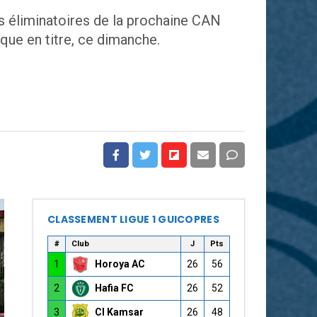
des éliminatoires de la prochaine CAN
que en titre, ce dimanche.
CLASSEMENT LIGUE 1 GUICOPRES
#
Club
J
Pts
1
Horoya AC
26
56
2
Hafia FC
26
52
3
CI Kamsar
26
48