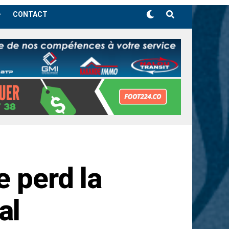
CONTACT
e perd la
al