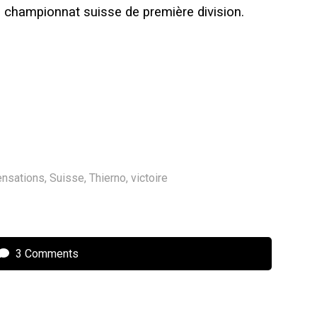
 championnat suisse de première division.
ensations
,
Suisse
,
Thierno
,
victoire
3 Comments