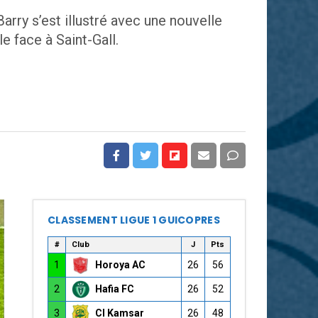
rry s’est illustré avec une nouvelle
e face à Saint-Gall.
CLASSEMENT LIGUE 1 GUICOPRES
#
Club
J
Pts
1
Horoya AC
26
56
2
Hafia FC
26
52
3
CI Kamsar
26
48