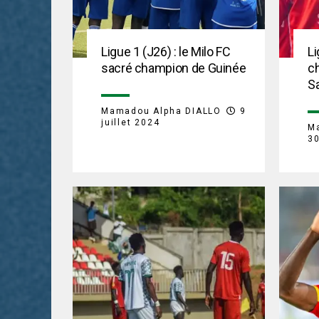
Ligue 1 (J26) : le Milo FC
Li
sacré champion de Guinée
ch
Sa
Mamadou Alpha DIALLO
9
juillet 2024
M
3