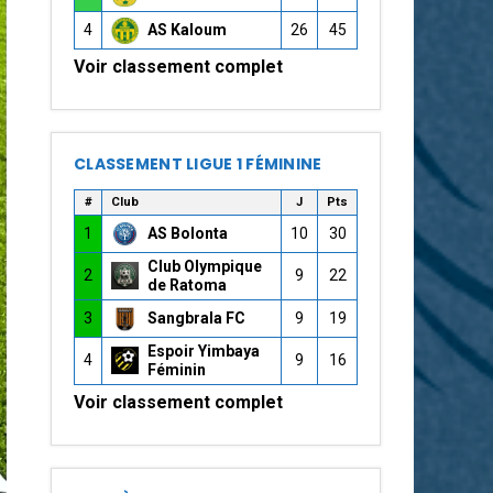
4
AS Kaloum
26
45
Voir classement complet
CLASSEMENT LIGUE 1 FÉMININE
#
Club
J
Pts
1
AS Bolonta
10
30
Club Olympique
2
9
22
de Ratoma
3
Sangbrala FC
9
19
Espoir Yimbaya
4
9
16
Féminin
Voir classement complet