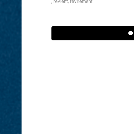
,
revient
,
revirement