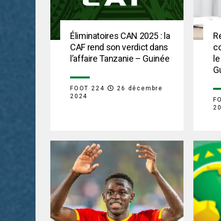
Éliminatoires CAN 2025 : la
Ré
CAF rend son verdict dans
co
l’affaire Tanzanie – Guinée
le
Gu
FOOT 224
26 décembre
2024
F
2