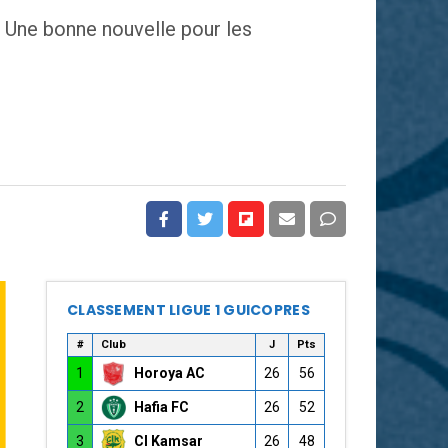
. Une bonne nouvelle pour les
CLASSEMENT LIGUE 1 GUICOPRES
#
Club
J
Pts
1
Horoya AC
26
56
2
Hafia FC
26
52
3
CI Kamsar
26
48