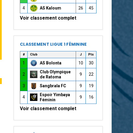
4
AS Kaloum
26
45
Voir classement complet
CLASSEMENT LIGUE 1 FÉMININE
#
Club
J
Pts
1
AS Bolonta
10
30
Club Olympique
2
9
22
de Ratoma
3
Sangbrala FC
9
19
Espoir Yimbaya
4
9
16
Féminin
Voir classement complet