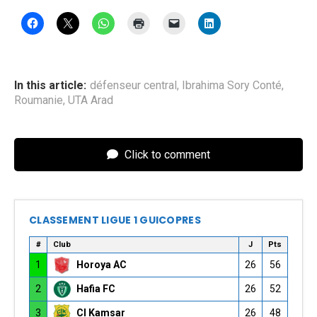
In this article:
défenseur central
,
Ibrahima Sory Conté
,
Roumanie
,
UTA Arad
Click to comment
CLASSEMENT LIGUE 1 GUICOPRES
#
Club
J
Pts
1
Horoya AC
26
56
2
Hafia FC
26
52
3
CI Kamsar
26
48