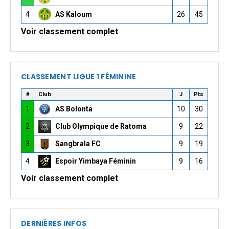
4
AS Kaloum
26
45
Voir classement complet
CLASSEMENT LIGUE 1 FÉMININE
#
Club
J
Pts
1
AS Bolonta
10
30
2
Club Olympique de Ratoma
9
22
3
Sangbrala FC
9
19
4
Espoir Yimbaya Féminin
9
16
Voir classement complet
DERNIÈRES INFOS