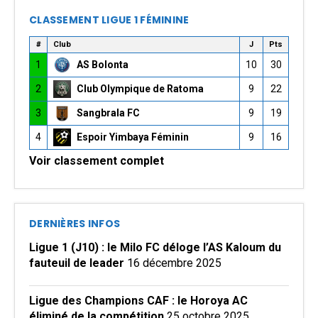
CLASSEMENT LIGUE 1 FÉMININE
#
Club
J
Pts
1
AS Bolonta
10
30
2
Club Olympique de Ratoma
9
22
3
Sangbrala FC
9
19
4
Espoir Yimbaya Féminin
9
16
Voir classement complet
DERNIÈRES INFOS
Ligue 1 (J10) : le Milo FC déloge l’AS Kaloum du
fauteuil de leader
16 décembre 2025
Ligue des Champions CAF : le Horoya AC
éliminé de la compétition
25 octobre 2025