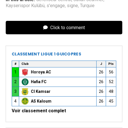
Kayserispor Kulübü
,
s'engage
,
signe
,
Turquie
Click to comment
CLASSEMENT LIGUE 1 GUICOPRES
#
Club
J
Pts
1
Horoya AC
26
56
2
Hafia FC
26
52
3
CI Kamsar
26
48
4
AS Kaloum
26
45
Voir classement complet