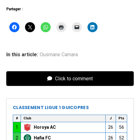
Partager :
In this article:
Ousmane Camara
Click to comment
CLASSEMENT LIGUE 1 GUICOPRES
#
Club
J
Pts
1
Horoya AC
26
56
2
Hafia FC
26
52