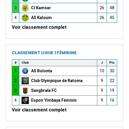
3
CI Kamsar
26
48
4
AS Kaloum
26
45
Voir classement complet
CLASSEMENT LIGUE 1 FÉMININE
#
Club
J
Pts
1
AS Bolonta
10
30
2
Club Olympique de Ratoma
9
22
3
Sangbrala FC
9
19
4
Espoir Yimbaya Féminin
9
16
Voir classement complet