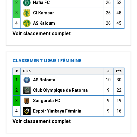
2
Hafia FC
26
52
3
CI Kamsar
26
48
4
AS Kaloum
26
45
Voir classement complet
CLASSEMENT LIGUE 1 FÉMININE
#
Club
J
Pts
1
AS Bolonta
10
30
2
Club Olympique de Ratoma
9
22
3
Sangbrala FC
9
19
4
Espoir Yimbaya Féminin
9
16
Voir classement complet