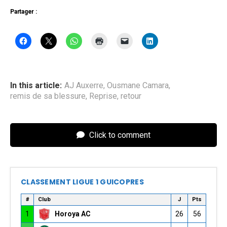
Partager :
In this article:
AJ Auxerre
,
Ousmane Camara
,
remis de sa blessure
,
Reprise
,
retour
Click to comment
CLASSEMENT LIGUE 1 GUICOPRES
#
Club
J
Pts
1
Horoya AC
26
56