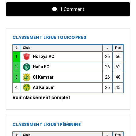
1 Comment
CLASSEMENT LIGUE 1 GUICOPRES
#
Club
J
Pts
1
Horoya AC
26
56
2
Hafia FC
26
52
3
CI Kamsar
26
48
4
AS Kaloum
26
45
Voir classement complet
CLASSEMENT LIGUE 1 FÉMININE
#
Club
J
Pts