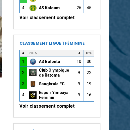
4
AS Kaloum
26
45
Voir classement complet
CLASSEMENT LIGUE 1 FÉMININE
#
Club
J
Pts
1
AS Bolonta
10
30
Club Olympique
2
9
22
de Ratoma
3
Sangbrala FC
9
19
Espoir Yimbaya
4
9
16
Féminin
Voir classement complet