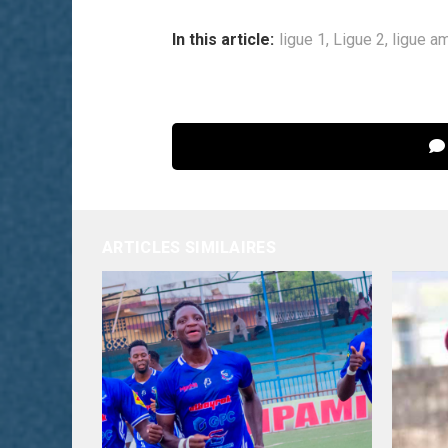
In this article:
ligue 1
,
Ligue 2
,
ligue a
ARTICLES SIMILAIRES