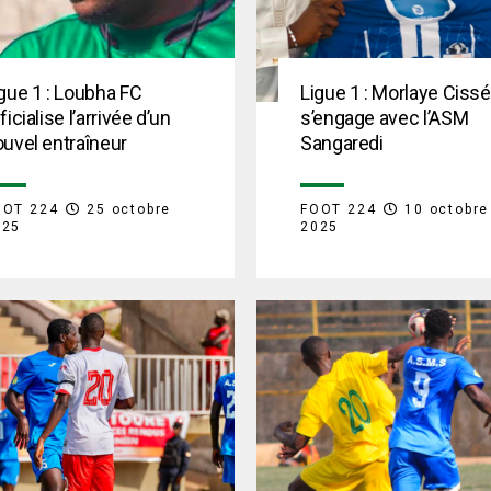
gue 1 : Loubha FC
Ligue 1 : Morlaye Cissé
ficialise l’arrivée d’un
s’engage avec l’ASM
uvel entraîneur
Sangaredi
OOT 224
25 octobre
FOOT 224
10 octobre
025
2025