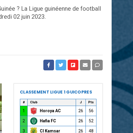
Guinée ? La Ligue guinéenne de football
redi 02 juin 2023.
CLASSEMENT LIGUE 1 GUICOPRES
#
Club
J
Pts
1
Horoya AC
26
56
2
Hafia FC
26
52
3
CI Kamsar
26
48