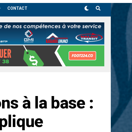
CONTACT
s à la base :
xplique