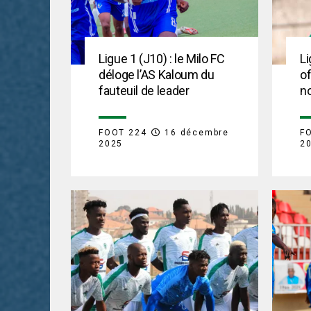
Ligue 1 (J10) : le Milo FC
Li
déloge l’AS Kaloum du
of
fauteuil de leader
no
FOOT 224
16 décembre
F
2025
2